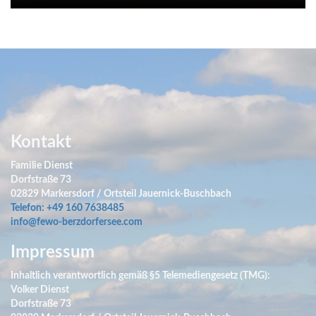
Kontakt
Familie Dienst
Dorfstraße 73
02829 Markersdorf / Ortsteil Jauernick-Buschbach
Telefon: +49 160 7638485
info@fewo-berzdorfersee.com
Impressum
Inhaltlich verantwortlich gemäß §5 Telemediengesetz (TMG):
Volker Dienst
Dorfstraße 73