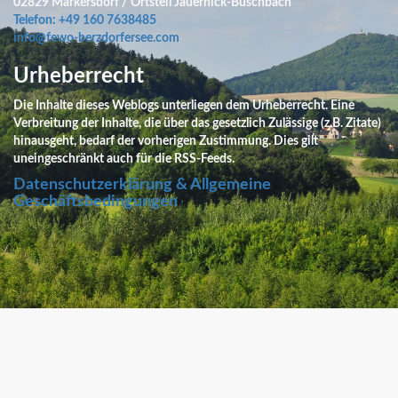
02829 Markersdorf / Ortsteil Jauernick-Buschbach
Telefon: +49 160 7638485
info@fewo-berzdorfersee.com
Urheberrecht
Die Inhalte dieses Weblogs unterliegen dem Urheberrecht. Eine
Verbreitung der Inhalte, die über das gesetzlich Zulässige (z.B. Zitate)
hinausgeht, bedarf der vorherigen Zustimmung. Dies gilt
uneingeschränkt auch für die RSS-Feeds.
Datenschutzerklärung & Allgemeine
Geschäftsbedingungen